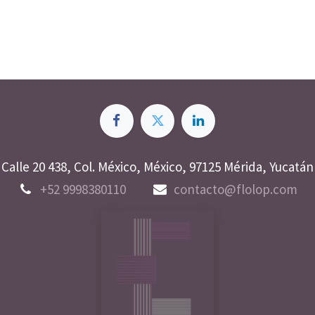
Calle 20 438, Col. México, México, 97125 Mérida, Yucatán
+52 9998380110
contacto@flolop.com