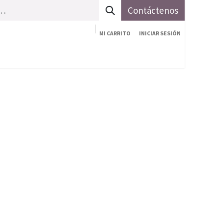
Contáctenos
MI CARRITO
INICIAR SESIÓN
vicios
Sobre nosotros
Contáctenos
Ayuda